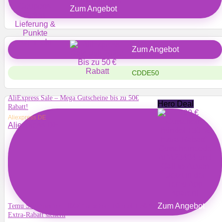
Zum Angebot
Zum Angebot
CDDE50
AliExpress Sale – Mega Gutscheine bis zu 50€
Hero Deal
Rabatt!
Aliexpress DE
Aliexpress DE
Zum Angebot
Temu Schnäppchen: 100€ Gutschein-Bündel + 30 %
Extra-Rabatt sichern