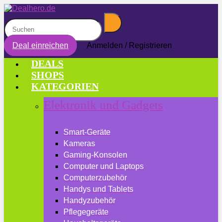
Deal einreichen
Anmelden / Registrieren
DEALS
SHOPS
KATEGORIEN
Elektronik und Gadgets
Smart-Geräte
Kameras
Gaming-Konsolen
Computer und Laptops
Computerzubehör
Handys und Tablets
Handyzubehör
Pflegegeräte