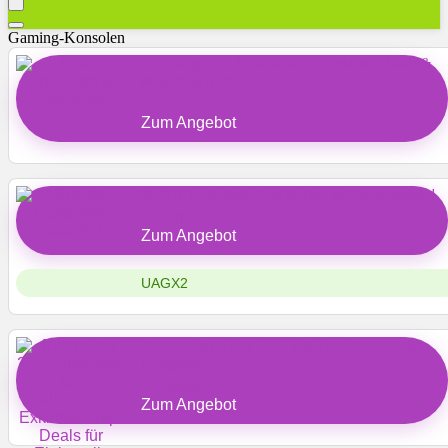
Gaming-Konsolen
Netto Angebote & Gutscheine – Exklusive Deals &
Mega-Sale im Netto Online-Shop
Netto
Zum Angebot
SHEIN Tech-Deals: Top-Marken zu Spitzenpreisen!
SHEIN
Zum Angebot
UAGX2
Amazon Prime Day 2025: Die Top-Deals aus allen
Kategorien
Amazon DE
Zum Angebot