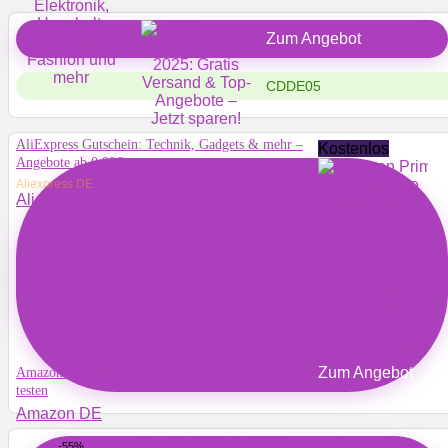
Zum Angebot
CDDE05
AliExpress Gutschein: Technik, Gadgets & mehr –
Kostenlos
Angebote ab 0,99€
Aliexpress DE
Aliexpress DE
Zum Angebot
Amazon Prime kostenlose Testphase – 30 Tage gratis
testen
Amazon DE
Fire HD 10-Tablet 2023 Angebot: Jetzt zum
-55%