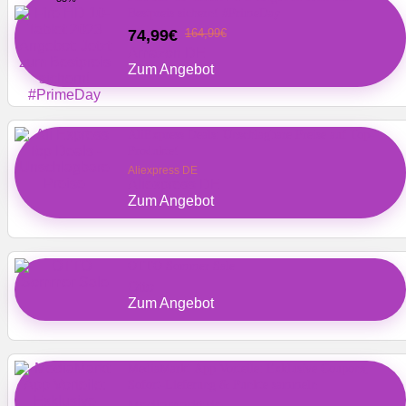
Bestpreis sichern! #PrimeDay
74,99€
164,99€
Amazon DE
Zum Angebot
AliExpress Deals: Unschlagbare Preise auf Top-
Produkte!
Aliexpress DE
Aliexpress DE
Zum Angebot
OTTO Sommer Sale
Otto
Zum Angebot
MediaMarkt App Vorteile: Exklusive Coupons,
Sofort-Lieferung & Punkte sammeln
Mediamarkt.de