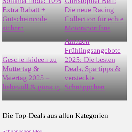
Sommermode: 10%
Christopher Bell:
Extra Rabatt +
Die neue Racing
Gutscheincode
Collection für echte
sichern
Motorsportfans
Amazon
Frühlingsangebote
Geschenkideen zu
2025: Die besten
Muttertag &
Deals, Spartipps &
Vatertag 2025 –
versteckte
liebevoll & günstig
Schnäppchen
Die Top-Deals
aus
allen Kategorien
Schnäppchen Blog