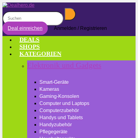
Deal einreichen
Anmelden / Registrieren
DEALS
SHOPS
KATEGORIEN
Elektronik und Gadgets
Smart-Geräte
Kameras
Gaming-Konsolen
Computer und Laptops
Computerzubehör
Handys und Tablets
Handyzubehör
Pflegegeräte