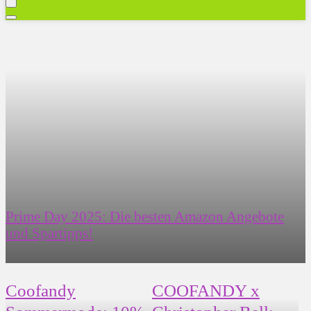
Prime Day 2025: Die besten Amazon Angebote
und Spartipps!
Coofandy
COOFANDY x