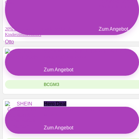
Otto
Zum Angebot
20% Extra-Rabatt auf viele Schlaf- &
Kinderzimmermöbel
Otto
SHEIN Marken Deals | Luxusmarken & Top-
Designer günstig shoppen
SHEIN
Zum Angebot
BCGM3
Hero Deal
SHEIN Gutschein für Neukunden: 60% Rabatt
sichern!
SHEIN
Zum Angebot