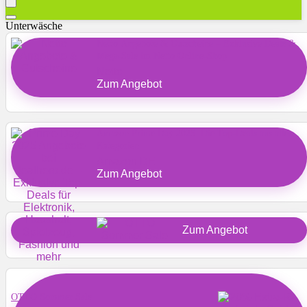
Unterwäsche
Netto Angebote & Gutscheine – Exklusive Deals &
Mega-Sale im Netto Online-Shop
Netto
Zum Angebot
Amazon Prime Day 2025: Die Top-Deals aus allen
Kategorien
Amazon DE
Zum Angebot
Zum Angebot
OTTO Sommer Sale