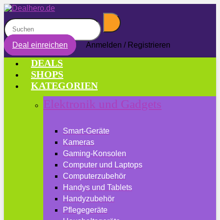
Deal einreichen
Anmelden / Registrieren
DEALS
SHOPS
KATEGORIEN
Elektronik und Gadgets
Smart-Geräte
Kameras
Gaming-Konsolen
Computer und Laptops
Computerzubehör
Handys und Tablets
Handyzubehör
Pflegegeräte