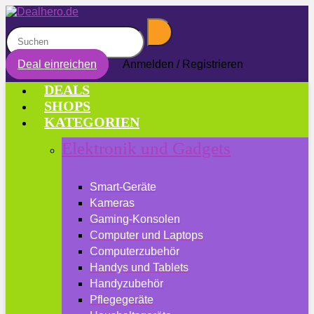
Deal einreichen
Anmelden / Registrieren
DEALS
SHOPS
KATEGORIEN
Elektronik und Gadgets
Smart-Geräte
Kameras
Gaming-Konsolen
Computer und Laptops
Computerzubehör
Handys und Tablets
Handyzubehör
Pflegegeräte