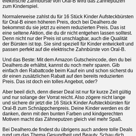
elektrische Zahnbürste von Oral-B wird das Zähneputzen
zum Kinderspiel.
Normalerweise zahlst du für 16 Stück Kinder Aufsteckbürsten
für Oral-B einen höheren Preis, doch bei Dealhero.de
bekommst du sie jetzt zu einem reduzierten Preis. Das ist
eine seltene Aktion, die du dir nicht entgehen lassen solltest.
Denn nicht nur der Preis ist unschlagbar, auch die Qualität
der Bürsten ist top. Sie sind speziell für Kinder entwickelt und
passen perfekt auf die elektrische Zahnbürste von Oral-B.
Und das Beste: Mit dem Amazon Gutscheincode, den du bei
Dealhero.de erhältst, kannst du noch mehr sparen. Gib
einfach den Rabattcode beim Kauf ein und schon sicherst du
dir einen zusätzlichen Rabatt auf den bereits reduzierten
Preis. Das ist doch ein tolles Angebot, oder?
Aber beeil dich, denn dieser Deal ist nur für kurze Zeit gültig
und nur solange der Vorrat reicht. Also zögere nicht lange
und sichere dir jetzt die 16 Stück Kinder Aufsteckbürsten für
Oral-B zum Schnäppchenpreis. Deine Kinder werden es dir
danken, denn mit den bunten Farben und kindgerechten
Motiven macht das Zähneputzen gleich viel mehr Spaß.
Bei Dealhero.de findest du übrigens auch andere tolle Deals
rund um das Thema Gesundheit und Beauty. Schau dich