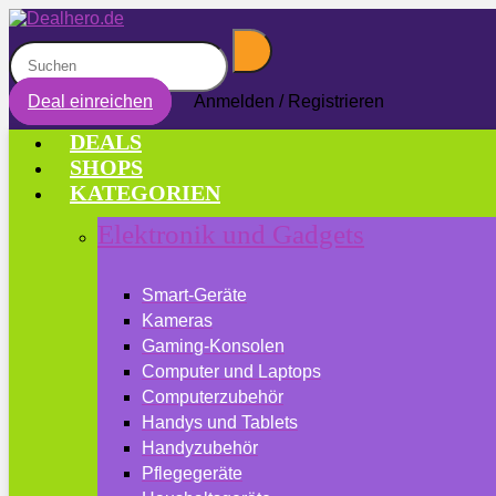
Deal einreichen
Anmelden / Registrieren
DEALS
SHOPS
KATEGORIEN
Elektronik und Gadgets
Smart-Geräte
Kameras
Gaming-Konsolen
Computer und Laptops
Computerzubehör
Handys und Tablets
Handyzubehör
Pflegegeräte