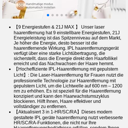
【9 Energiestufen & 21J MAX 】 Unser laser
haarentfernung hat 9 einstellbare Energiestufen, 21J
Energieleistung ist das Spitzenniveau auf dem Markt,
Je höher die Energie, desto besser ist die
haarentfernende Wirkung. IPL haarentfernungsgerät
verfügt über eine starke Lichtübertragung, die
sicherstellt, dass die Energie direkt den Haarfollikel
erreicht und das Nachwachsen der Haare hemmt.
【Hocheffiziente IPL-Haarentfernung mit gepulstem
Licht】: Die Laser-Haarentfernung für Frauen nutzt die
professionelle Technologie zur Haarentfernung mit
gepulstem Licht, um die Lichtwelle auf 600 nm – 1200
nm zu erhöhen. Es ist speziell für die Haarentfernung
konzipiert und kann den Haarwachstumszyklus
blockieren. Hilft Ihnen, Haare effektiver und
vollständiger zu entfernen.
【Aktualisiert 3 in 1-HR/SC/RA】Dieses modern
gestaltete IPL geräte haarentfernung nutzt verbesserte
HR/SC/RA-Funktionen, die nicht nur Ihre
Haarentfernungsbedürfnisse erfüllen, sondern Ihnen