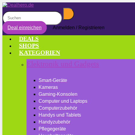
Deal einreichen
Anmelden / Registrieren
DEALS
SHOPS
KATEGORIEN
Elektronik und Gadgets
Smart-Geräte
Kameras
Gaming-Konsolen
Computer und Laptops
Computerzubehör
Handys und Tablets
Handyzubehör
Pflegegeräte