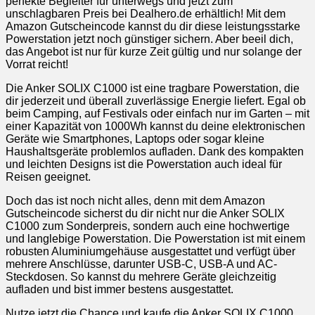
perfekte Begleiter für unterwegs und jetzt zum
unschlagbaren Preis bei Dealhero.de erhältlich! Mit dem
Amazon Gutscheincode kannst du dir diese leistungsstarke
Powerstation jetzt noch günstiger sichern. Aber beeil dich,
das Angebot ist nur für kurze Zeit gültig und nur solange der
Vorrat reicht!
Die Anker SOLIX C1000 ist eine tragbare Powerstation, die
dir jederzeit und überall zuverlässige Energie liefert. Egal ob
beim Camping, auf Festivals oder einfach nur im Garten – mit
einer Kapazität von 1000Wh kannst du deine elektronischen
Geräte wie Smartphones, Laptops oder sogar kleine
Haushaltsgeräte problemlos aufladen. Dank des kompakten
und leichten Designs ist die Powerstation auch ideal für
Reisen geeignet.
Doch das ist noch nicht alles, denn mit dem Amazon
Gutscheincode sicherst du dir nicht nur die Anker SOLIX
C1000 zum Sonderpreis, sondern auch eine hochwertige
und langlebige Powerstation. Die Powerstation ist mit einem
robusten Aluminiumgehäuse ausgestattet und verfügt über
mehrere Anschlüsse, darunter USB-C, USB-A und AC-
Steckdosen. So kannst du mehrere Geräte gleichzeitig
aufladen und bist immer bestens ausgestattet.
Nutze jetzt die Chance und kaufe die Anker SOLIX C1000