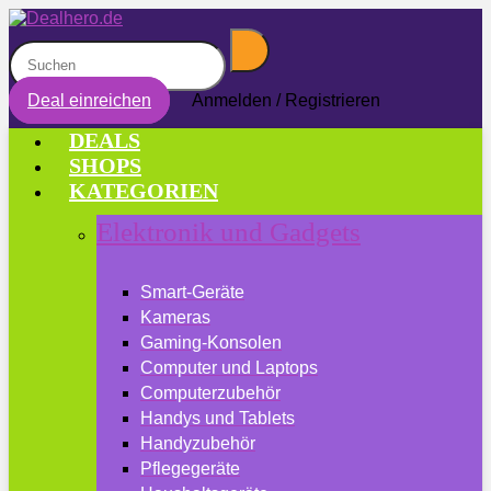
Deal einreichen
Anmelden / Registrieren
DEALS
SHOPS
KATEGORIEN
Elektronik und Gadgets
Smart-Geräte
Kameras
Gaming-Konsolen
Computer und Laptops
Computerzubehör
Handys und Tablets
Handyzubehör
Pflegegeräte