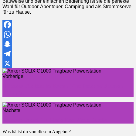
Bauweise und der einfachen Bedienung ist sie die perfekte
Wahl für Outdoor-Abenteuer, Camping und als Stromreserve
für zu Hause.
Facebook
WhatsApp
Snapchat
Telegram
X
Vorherige
Heineken Pils Bier im Kasten (20er Pack) bei Amazon
#PrimeDay
Nächste
Nintendo Switch 2 + Mario Kart World Bundle
Was hältst du von diesem Angebot?