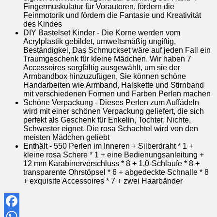
Fingermuskulatur für Vorautoren, fördern die
Feinmotorik und fördern die Fantasie und Kreativität
des Kindes
DIY Bastelset Kinder - Die Korne werden vom
Acrylplastik gebildet, umweltsmäßig ungiftig,
Beständigkei, Das Schmuckset wäre auf jeden Fall ein
Traumgeschenk für kleine Mädchen. Wir haben 7
Accessoires sorgfältig ausgewählt, um sie der
Armbandbox hinzuzufügen, Sie können schöne
Handarbeiten wie Armband, Halskette und Stirnband
mit verschiedenen Formen und Farben Perlen machen
Schöne Verpackung - Dieses Perlen zum Auffädeln
wird mit einer schönen Verpackung geliefert, die sich
perfekt als Geschenk für Enkelin, Tochter, Nichte,
Schwester eignet. Die rosa Schachtel wird von den
meisten Mädchen geliebt
Enthält - 550 Perlen im Inneren + Silberdraht * 1 +
kleine rosa Schere * 1 + eine Bedienungsanleitung +
12 mm Karabinerverschluss * 8 + 1,0-Schlaufe * 8 +
transparente Ohrstöpsel * 6 + abgedeckte Schnalle * 8
+ exquisite Accessoires * 7 + zwei Haarbänder
Facebook