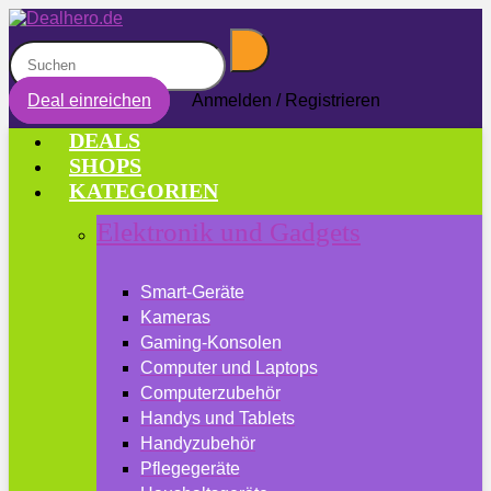
Deal einreichen
Anmelden / Registrieren
DEALS
SHOPS
KATEGORIEN
Elektronik und Gadgets
Smart-Geräte
Kameras
Gaming-Konsolen
Computer und Laptops
Computerzubehör
Handys und Tablets
Handyzubehör
Pflegegeräte