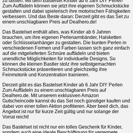
zu lassen. Mit dem Bastelset Kinder ab 6 Jahr DIY Perlen
Zum Auffädeln können sie jetzt ihre eigenen Schmuckstücke
gestalten und dabei spielerisch ihre motorischen Fähigkeiten
verbessern. Und das Beste daran: Derzeit gibt es das Set zu
einem unschlagbaren Preis auf Dealhero.de!
Das Bastelset enthält alles, was Kinder ab 6 Jahren
brauchen, um ihre eigenen Perlenarmbänder, Halsketten
oder Schlüsselanhänger zu gestalten. Die bunten Perlen in
verschiedenen Formen und Farben lassen sich ganz einfach
auf die mitgelieferten Schnüre auffädeln und bieten
unendliche Möglichkeiten für individuelle Designs. So
können die kleinen Bastler stolz ihre selbstgemachten
Schmuckstücke präsentieren und gleichzeitig ihre
Feinmotorik und Konzentration trainieren.
Derzeit gibt es das Bastelset Kinder ab 6 Jahr DIY Perlen
Zum Auffädeln zu einem unschlagbaren Preis auf
Dealhero.de. Mit unserem exklusiven Amazon
Gutscheincode kannst du das Set noch günstiger kaufen und
dabei von einer tollen Aktion profitieren. Aber beeil dich, das
Angebot ist nur für kurze Zeit gültig und nur solange der
Vorrat reicht!
Das Bastelset ist nicht nur ein tolles Geschenk für Kinder,
sondern auch eine ideale Beschäftigung für verregnete