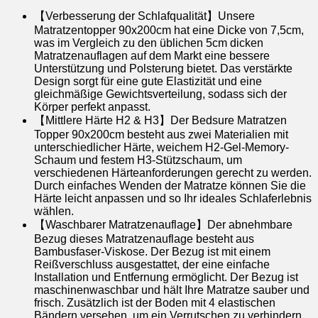
【Verbesserung der Schlafqualität】Unsere
Matratzentopper 90x200cm hat eine Dicke von 7,5cm,
was im Vergleich zu den üblichen 5cm dicken
Matratzenauflagen auf dem Markt eine bessere
Unterstützung und Polsterung bietet. Das verstärkte
Design sorgt für eine gute Elastizität und eine
gleichmäßige Gewichtsverteilung, sodass sich der
Körper perfekt anpasst.
【Mittlere Härte H2 & H3】Der Bedsure Matratzen
Topper 90x200cm besteht aus zwei Materialien mit
unterschiedlicher Härte, weichem H2-Gel-Memory-
Schaum und festem H3-Stützschaum, um
verschiedenen Härteanforderungen gerecht zu werden.
Durch einfaches Wenden der Matratze können Sie die
Härte leicht anpassen und so Ihr ideales Schlaferlebnis
wählen.
【Waschbarer Matratzenauflage】Der abnehmbare
Bezug dieses Matratzenauflage besteht aus
Bambusfaser-Viskose. Der Bezug ist mit einem
Reißverschluss ausgestattet, der eine einfache
Installation und Entfernung ermöglicht. Der Bezug ist
maschinenwaschbar und hält Ihre Matratze sauber und
frisch. Zusätzlich ist der Boden mit 4 elastischen
Bändern versehen, um ein Verrutschen zu verhindern.