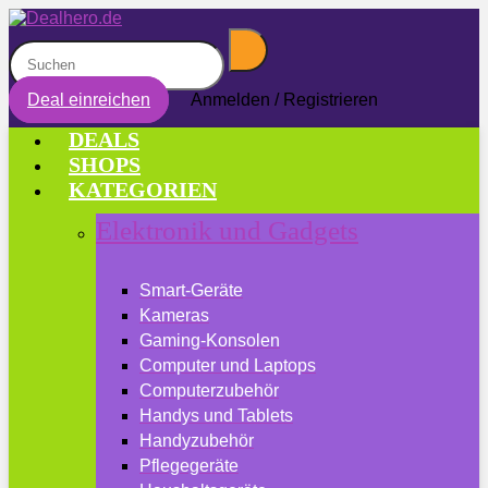
Deal einreichen
Anmelden / Registrieren
DEALS
SHOPS
KATEGORIEN
Elektronik und Gadgets
Smart-Geräte
Kameras
Gaming-Konsolen
Computer und Laptops
Computerzubehör
Handys und Tablets
Handyzubehör
Pflegegeräte