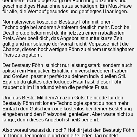
der Ionen-Technologie sorgt der Föhn für glänzendes und
geschmeidiges Haar, ohne es zu schädigen. Ein Must-Have
für alle, die Wert auf gesundes und gepflegtes Haar legen.
Normalerweise kostet der Bestauty Föhn mit Ionen-
Technologie bei anderen Anbietern deutlich mehr. Doch bei
Dealhero.de bekommst du ihn jetzt zu einem rabattierten
Preis. Aber beeil dich, das Angebot ist nur für kurze Zeit
gültig und nur solange der Vorrat reicht. Verpasse nicht die
Chance, diesen hochwertigen Föhn zu einem unschlagbaren
Preis zu ergattern.
Der Bestauty Föhn ist nicht nur leistungsstark, sondern auch
optisch ein Hingucker. Erhältlich in verschiedenen Farben
und Größen, passt er perfekt zu deinem individuellen Stil.
Egal ob du glattes oder lockiges Haar hast, dieser Föhn
zaubert dir im Handumdrehen die perfekte Frisur.
Und das Beste: Mit dem Amazon Gutscheincode für den
Bestauty Föhn mit Ionen-Technologie sparst du noch mehr!
Einfach den Gutscheincode kostenlos bei deiner Bestellung
eingeben und den Preisvorteil genießen. Aber warte nicht zu
lange, denn dieses Angebot ist heiß begehrt.
Also worauf wartest du noch? Hol dir jetzt den Bestauty Föhn
mit Ionen-Technologie und genieße jeden Tag perfekt