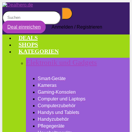
Deal einreichen
Anmelden / Registrieren
DEALS
SHOPS
KATEGORIEN
Elektronik und Gadgets
Smart-Geräte
Kameras
Gaming-Konsolen
Computer und Laptops
Computerzubehör
Handys und Tablets
Handyzubehör
Pflegegeräte