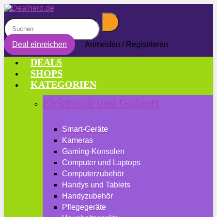
Deal einreichen
Anmelden / Registrieren
DEALS
SHOPS
KATEGORIEN
Elektronik und Gadgets
Smart-Geräte
Kameras
Gaming-Konsolen
Computer und Laptops
Computerzubehör
Handys und Tablets
Handyzubehör
Pflegegeräte