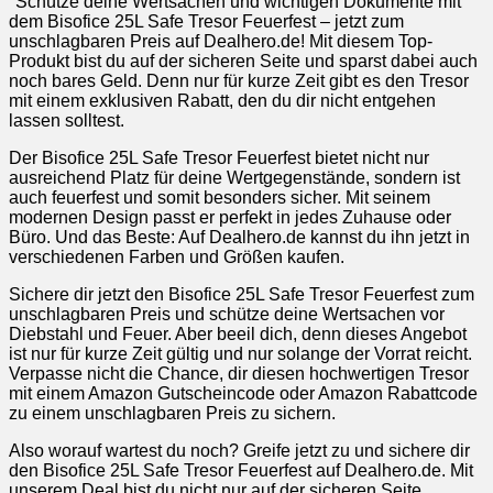
"Schütze deine Wertsachen und wichtigen Dokumente mit
dem Bisofice 25L Safe Tresor Feuerfest – jetzt zum
unschlagbaren Preis auf Dealhero.de! Mit diesem Top-
Produkt bist du auf der sicheren Seite und sparst dabei auch
noch bares Geld. Denn nur für kurze Zeit gibt es den Tresor
mit einem exklusiven Rabatt, den du dir nicht entgehen
lassen solltest.
Der Bisofice 25L Safe Tresor Feuerfest bietet nicht nur
ausreichend Platz für deine Wertgegenstände, sondern ist
auch feuerfest und somit besonders sicher. Mit seinem
modernen Design passt er perfekt in jedes Zuhause oder
Büro. Und das Beste: Auf Dealhero.de kannst du ihn jetzt in
verschiedenen Farben und Größen kaufen.
Sichere dir jetzt den Bisofice 25L Safe Tresor Feuerfest zum
unschlagbaren Preis und schütze deine Wertsachen vor
Diebstahl und Feuer. Aber beeil dich, denn dieses Angebot
ist nur für kurze Zeit gültig und nur solange der Vorrat reicht.
Verpasse nicht die Chance, dir diesen hochwertigen Tresor
mit einem Amazon Gutscheincode oder Amazon Rabattcode
zu einem unschlagbaren Preis zu sichern.
Also worauf wartest du noch? Greife jetzt zu und sichere dir
den Bisofice 25L Safe Tresor Feuerfest auf Dealhero.de. Mit
unserem Deal bist du nicht nur auf der sicheren Seite,