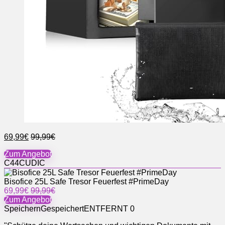
69,99€
99,99€
Zum Angebot
C44CUDIC
Bisofice 25L Safe Tresor Feuerfest #PrimeDay
69,99€
99,99€
Zum Angebot
Speichern
Gespeichert
ENTFERNT
0