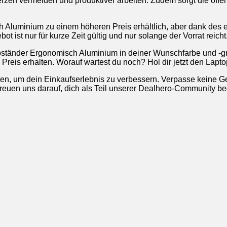
n vermeiden und produktiver arbeiten. Zudem sorgt die offene 
luminium zu einem höheren Preis erhältlich, aber dank des ex
t ist nur für kurze Zeit gültig und nur solange der Vorrat reicht
pständer Ergonomisch Aluminium in deiner Wunschfarbe und -
reis erhalten. Worauf wartest du noch? Hol dir jetzt den Laptop
en, um dein Einkaufserlebnis zu verbessern. Verpasse keine Ge
 freuen uns darauf, dich als Teil unserer Dealhero-Community b