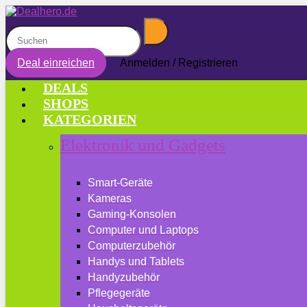
Deal einreichen
Anmelden / Registrieren
DEALS
SHOPS
KATEGORIEN
Elektronik und Gadgets
Smart-Geräte
Kameras
Gaming-Konsolen
Computer und Laptops
Computerzubehör
Handys und Tablets
Handyzubehör
Pflegegeräte