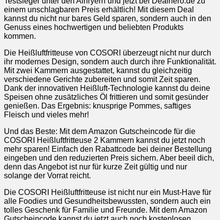
Testsieger unter den Airfryern und jetzt bei Dealhero.de zu
einem unschlagbaren Preis erhältlich! Mit diesem Deal
kannst du nicht nur bares Geld sparen, sondern auch in den
Genuss eines hochwertigen und beliebten Produkts
kommen.
Die Heißluftfritteuse von COSORI überzeugt nicht nur durch
ihr modernes Design, sondern auch durch ihre Funktionalität.
Mit zwei Kammern ausgestattet, kannst du gleichzeitig
verschiedene Gerichte zubereiten und somit Zeit sparen.
Dank der innovativen Heißluft-Technologie kannst du deine
Speisen ohne zusätzliches Öl frittieren und somit gesünder
genießen. Das Ergebnis: knusprige Pommes, saftiges
Fleisch und vieles mehr!
Und das Beste: Mit dem Amazon Gutscheincode für die
COSORI Heißluftfritteuse 2 Kammern kannst du jetzt noch
mehr sparen! Einfach den Rabattcode bei deiner Bestellung
eingeben und den reduzierten Preis sichern. Aber beeil dich,
denn das Angebot ist nur für kurze Zeit gültig und nur
solange der Vorrat reicht.
Die COSORI Heißluftfritteuse ist nicht nur ein Must-Have für
alle Foodies und Gesundheitsbewussten, sondern auch ein
tolles Geschenk für Familie und Freunde. Mit dem Amazon
Gutscheincode kannst du jetzt auch noch kostenlosen