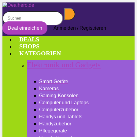
Deal einreichen
Anmelden / Registrieren
DEALS
SHOPS
KATEGORIEN
Elektronik und Gadgets
Smart-Geräte
Kameras
Gaming-Konsolen
Computer und Laptops
Computerzubehör
Handys und Tablets
Handyzubehör
Pflegegeräte