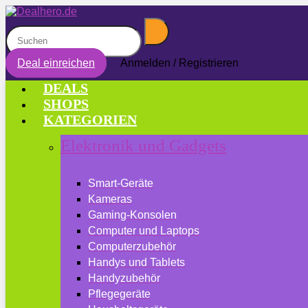
Deal einreichen
Anmelden / Registrieren
DEALS
SHOPS
KATEGORIEN
Elektronik und Gadgets
Smart-Geräte
Kameras
Gaming-Konsolen
Computer und Laptops
Computerzubehör
Handys und Tablets
Handyzubehör
Pflegegeräte