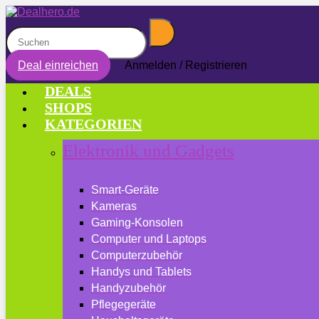
Deal einreichen
Anmelden / Registrieren
DEALS
SHOPS
KATEGORIEN
Elektronik und Gadgets
Smart-Geräte
Kameras
Gaming-Konsolen
Computer und Laptops
Computerzubehör
Handys und Tablets
Handyzubehör
Pflegegeräte