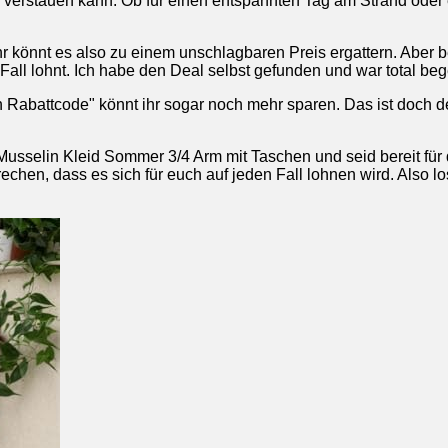
e verstauen kann. Ob für einen entspannten Tag am Strand oder 
hr könnt es also zu einem unschlagbaren Preis ergattern. Aber be
all lohnt. Ich habe den Deal selbst gefunden und war total bege
 Rabattcode" könnt ihr sogar noch mehr sparen. Das ist doch de
usselin Kleid Sommer 3/4 Arm mit Taschen und seid bereit für 
prechen, dass es sich für euch auf jeden Fall lohnen wird. Also l