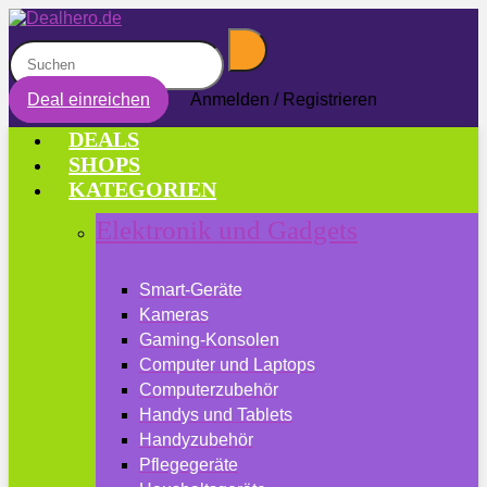
Deal einreichen
Anmelden / Registrieren
DEALS
SHOPS
KATEGORIEN
Elektronik und Gadgets
Smart-Geräte
Kameras
Gaming-Konsolen
Computer und Laptops
Computerzubehör
Handys und Tablets
Handyzubehör
Pflegegeräte