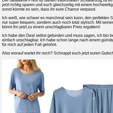
Der rabattierte Preis für diesen traumhaften Schlafanzug ist e
jetzt richtig sparen und euch gleichzeitig mit einem hochwertig
sonst könnte es sein, dass ihr eure Chance verpasst.
Ich weiß, wie schwer es manchmal sein kann, den perfekten S
nur super bequem, sondern auch noch total stylisch. Mit sein
könnt ihn jetzt zu einem unschlagbaren Preis ergattern!
Ich habe den Deal selbst gefunden und muss sagen, ich bin beg
einfach unschlagbar. Ich habe schon lange nach einem günsti
für mich auf jeden Fall gelohnt.
Also worauf wartet ihr noch? Schnappt euch jetzt euren Guts