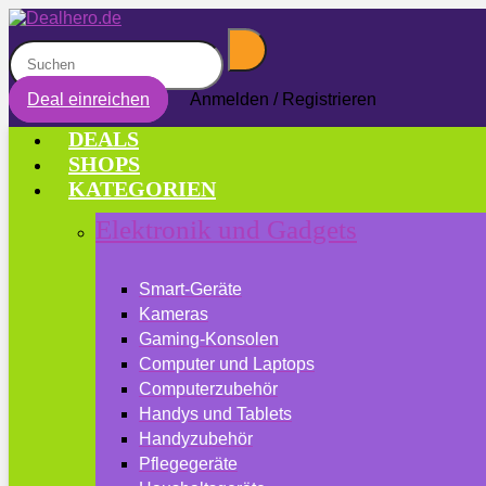
Deal einreichen
Anmelden / Registrieren
DEALS
SHOPS
KATEGORIEN
Elektronik und Gadgets
Smart-Geräte
Kameras
Gaming-Konsolen
Computer und Laptops
Computerzubehör
Handys und Tablets
Handyzubehör
Pflegegeräte