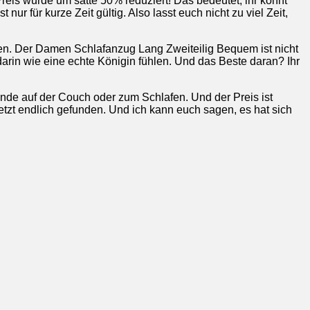
Preis wurde um satte 50% reduziert! Das bedeutet, ihr könnt
ur für kurze Zeit gültig. Also lasst euch nicht zu viel Zeit,
den. Der Damen Schlafanzug Lang Zweiteilig Bequem ist nicht
arin wie eine echte Königin fühlen. Und das Beste daran? Ihr
ende auf der Couch oder zum Schlafen. Und der Preis ist
tzt endlich gefunden. Und ich kann euch sagen, es hat sich