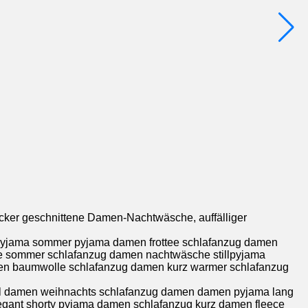
ker geschnittene Damen-Nachtwäsche, auffälliger
yjama sommer pyjama damen frottee schlafanzug damen
e sommer schlafanzug damen nachtwäsche stillpyjama
n baumwolle schlafanzug damen kurz warmer schlafanzug
l damen weihnachts schlafanzug damen damen pyjama lang
gant shorty pyjama damen schlafanzug kurz damen fleece