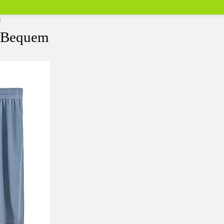
m
g Bequem