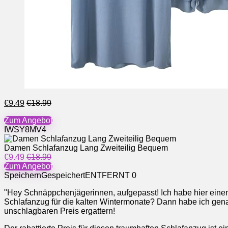
€9.49
€18.99
Zum Angebot
IWSY8MV4
Damen Schlafanzug Lang Zweiteilig Bequem
€9.49
€18.99
Zum Angebot
Speichern
Gespeichert
ENTFERNT
0
"Hey Schnäppchenjägerinnen, aufgepasst! Ich habe hier einen 
Schlafanzug für die kalten Wintermonate? Dann habe ich gena
unschlagbaren Preis ergattern!