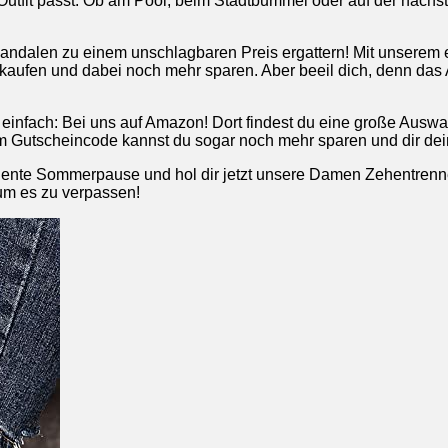
utfit passt. Ob am Pool, beim Stadtbummel oder auf der nächste
e Sandalen zu einem unschlagbaren Preis ergattern! Mit unsere
ufen und dabei noch mehr sparen. Aber beeil dich, denn das Ang
einfach: Bei uns auf Amazon! Dort findest du eine große Ausw
m Gutscheincode kannst du sogar noch mehr sparen und dir de
diente Sommerpause und hol dir jetzt unsere Damen Zehentren
 um es zu verpassen!