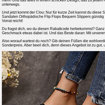
mehr! Und das alles in einem schicken Design, das zu jedem O
unterwegs.
Und jetzt kommt der Clou: Nur für kurze Zeit kannst du dies
Sandalen Orthopädische Flip Flops Bequem Slippers günstig ka
Vorrat reicht!
Du fragst dich, wo du diesen Rabattcode herbekommst? Ganz 
Geschmack etwas dabei ist. Und das Beste daran: Mit unsere
Also worauf wartest du noch? Gib deinen Füßen die wohlver
Sonderpreis. Aber beeil dich, denn dieses Angebot ist zu gut,