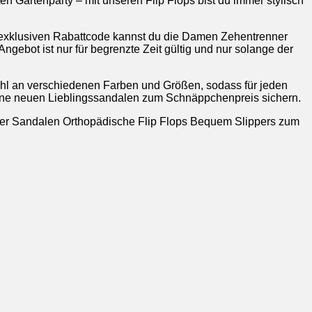
n Gartenparty – mit unseren Flip Flops bist du immer stylisch
m exklusiven Rabattcode kannst du die Damen Zehentrenner
ebot ist nur für begrenzte Zeit gültig und nur solange der
ahl an verschiedenen Farben und Größen, sodass für jeden
ine neuen Lieblingssandalen zum Schnäppchenpreis sichern.
ner Sandalen Orthopädische Flip Flops Bequem Slippers zum