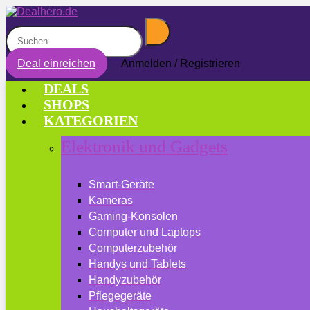
Deal einreichen
Anmelden / Registrieren
DEALS
SHOPS
KATEGORIEN
Elektronik und Gadgets
Smart-Geräte
Kameras
Gaming-Konsolen
Computer und Laptops
Computerzubehör
Handys und Tablets
Handyzubehör
Pflegegeräte