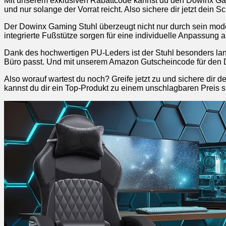
Mit unserem exklusiven Rabattcode kannst du den Dowinx Gamin
und nur solange der Vorrat reicht. Also sichere dir jetzt dei
Der Dowinx Gaming Stuhl überzeugt nicht nur durch sein mode
integrierte Fußstütze sorgen für eine individuelle Anpassun
Dank des hochwertigen PU-Leders ist der Stuhl besonders langl
Büro passt. Und mit unserem Amazon Gutscheincode für den 
Also worauf wartest du noch? Greife jetzt zu und sichere d
kannst du dir ein Top-Produkt zu einem unschlagbaren Preis sich