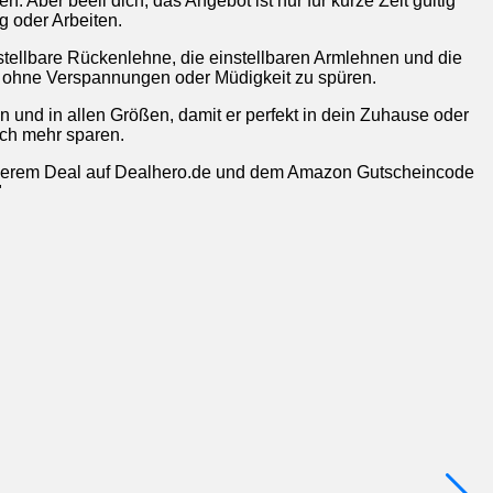
ber beeil dich, das Angebot ist nur für kurze Zeit gültig
g oder Arbeiten.
stellbare Rückenlehne, die einstellbaren Armlehnen und die
n, ohne Verspannungen oder Müdigkeit zu spüren.
n und in allen Größen, damit er perfekt in dein Zuhause oder
ch mehr sparen.
 unserem Deal auf Dealhero.de und dem Amazon Gutscheincode
"