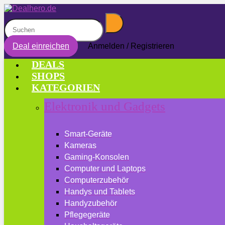
Deal einreichen
Anmelden / Registrieren
DEALS
SHOPS
KATEGORIEN
Elektronik und Gadgets
Smart-Geräte
Kameras
Gaming-Konsolen
Computer und Laptops
Computerzubehör
Handys und Tablets
Handyzubehör
Pflegegeräte