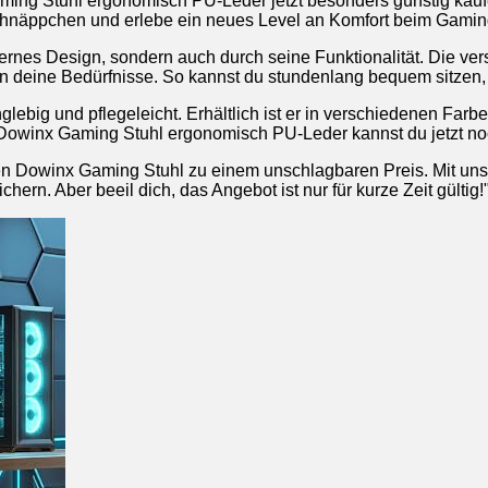
g Stuhl ergonomisch PU-Leder jetzt besonders günstig kaufen. A
n Schnäppchen und erlebe ein neues Level an Komfort beim Gamin
rnes Design, sondern auch durch seine Funktionalität. Die ver
g an deine Bedürfnisse. So kannst du stundenlang bequem sitze
ebig und pflegeleicht. Erhältlich ist er in verschiedenen Farbe
Dowinx Gaming Stuhl ergonomisch PU-Leder kannst du jetzt no
ir den Dowinx Gaming Stuhl zu einem unschlagbaren Preis. Mit
ern. Aber beeil dich, das Angebot ist nur für kurze Zeit gültig!