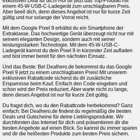
exklusiven Deal für dich! Hol dir jetzt das Top-Produkt mit
einem 45-W-USB-C-Ladegerät zum unschlagbaren Preis.
Aber beeil dich, denn dieses Angebot ist nur für kurze Zeit
gültig und nur solange der Vorrat reicht.
Mit dem Google Pixel 9 erhältst du ein Smartphone der
Extraklasse. Das hochwertige Gerät überzeugt nicht nur mit
seinem eleganten Design, sondern auch mit seiner
leistungsstarken Technologie. Mit dem 45-W-USB-C-
Ladegerät kannst du dein Pixel 9 in kürzester Zeit aufladen
und bist immer bereit für den nächsten Einsatz.
Und das Beste: Bei Dealhero.de bekommst du das Google
Pixel 9 jetzt zu einem unschlagbaren Preis! Mit unserem
exklusiven Rabattcode sicherst du dir zusätzliche
Ersparnisse beim Kauf. Einfach den Code eingeben und
schon wird der Preis reduziert. Aber warte nicht zu lange,
denn dieses Angebot ist nur für kurze Zeit gültig.
Du fragst dich, wo du den Rabattcode herbekommst? Ganz
einfach: Bei Dealhero.de findest du regelmäßig die besten
Deals und Gutscheine für deine Lieblingsprodukte. Wir
durchforsten das Internet für dich und präsentieren dir die
besten Angebote auf einen Blick. So kannst du immer sparen
und dir die heißesten Produkte zum besten Preis sichern.