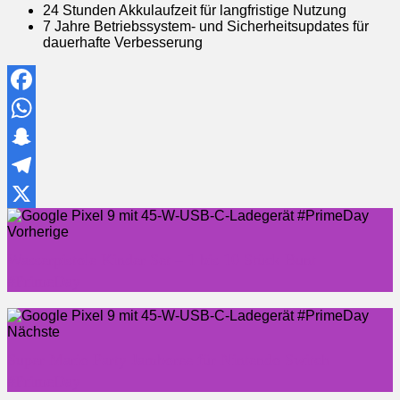
24 Stunden Akkulaufzeit für langfristige Nutzung
7 Jahre Betriebssystem- und Sicherheitsupdates für
dauerhafte Verbesserung
Facebook
WhatsApp
Snapchat
Telegram
X
Vorherige
Wasserpistole Kinder Set – 1 bis 10 Stück Bunt
#PrimeDay
Nächste
Super Mario Party Jamboree für Nintendo Switch
#PrimeDay