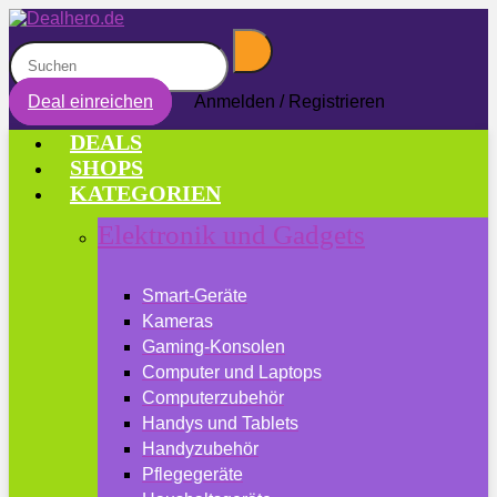
Deal einreichen
Anmelden / Registrieren
DEALS
SHOPS
KATEGORIEN
Elektronik und Gadgets
Smart-Geräte
Kameras
Gaming-Konsolen
Computer und Laptops
Computerzubehör
Handys und Tablets
Handyzubehör
Pflegegeräte