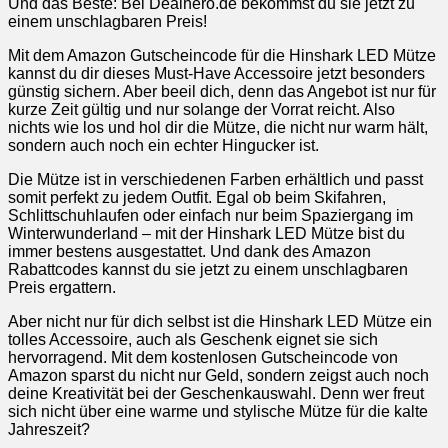
Und das Beste: Bei Dealhero.de bekommst du sie jetzt zu
einem unschlagbaren Preis!
Mit dem Amazon Gutscheincode für die Hinshark LED Mütze
kannst du dir dieses Must-Have Accessoire jetzt besonders
günstig sichern. Aber beeil dich, denn das Angebot ist nur für
kurze Zeit gültig und nur solange der Vorrat reicht. Also
nichts wie los und hol dir die Mütze, die nicht nur warm hält,
sondern auch noch ein echter Hingucker ist.
Die Mütze ist in verschiedenen Farben erhältlich und passt
somit perfekt zu jedem Outfit. Egal ob beim Skifahren,
Schlittschuhlaufen oder einfach nur beim Spaziergang im
Winterwunderland – mit der Hinshark LED Mütze bist du
immer bestens ausgestattet. Und dank des Amazon
Rabattcodes kannst du sie jetzt zu einem unschlagbaren
Preis ergattern.
Aber nicht nur für dich selbst ist die Hinshark LED Mütze ein
tolles Accessoire, auch als Geschenk eignet sie sich
hervorragend. Mit dem kostenlosen Gutscheincode von
Amazon sparst du nicht nur Geld, sondern zeigst auch noch
deine Kreativität bei der Geschenkauswahl. Denn wer freut
sich nicht über eine warme und stylische Mütze für die kalte
Jahreszeit?