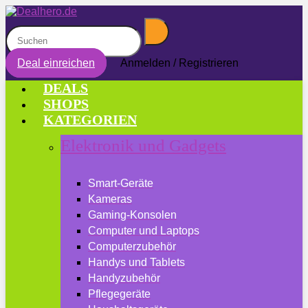
Deal einreichen
Anmelden / Registrieren
DEALS
SHOPS
KATEGORIEN
Elektronik und Gadgets
Smart-Geräte
Kameras
Gaming-Konsolen
Computer und Laptops
Computerzubehör
Handys und Tablets
Handyzubehör
Pflegegeräte