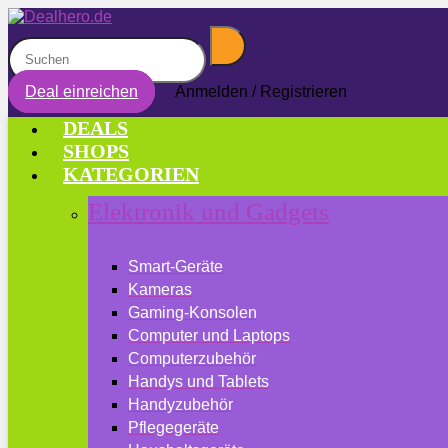
Deal einreichen
Anmelden / Registrieren
DEALS
SHOPS
KATEGORIEN
Elektronik und Gadgets
Smart-Geräte
Kameras
Gaming-Konsolen
Computer und Laptops
Computerzubehör
Handys und Tablets
Handyzubehör
Pflegegeräte