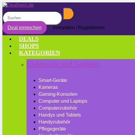
Deal einreichen
Anmelden / Registrieren
DEALS
SHOPS
KATEGORIEN
Elektronik und Gadgets
Smart-Geräte
Kameras
Gaming-Konsolen
Computer und Laptops
Computerzubehör
Handys und Tablets
Handyzubehör
Pflegegeräte