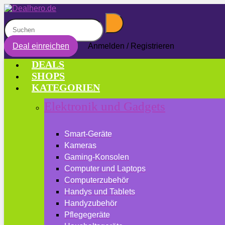
Deal einreichen
Anmelden / Registrieren
DEALS
SHOPS
KATEGORIEN
Elektronik und Gadgets
Smart-Geräte
Kameras
Gaming-Konsolen
Computer und Laptops
Computerzubehör
Handys und Tablets
Handyzubehör
Pflegegeräte