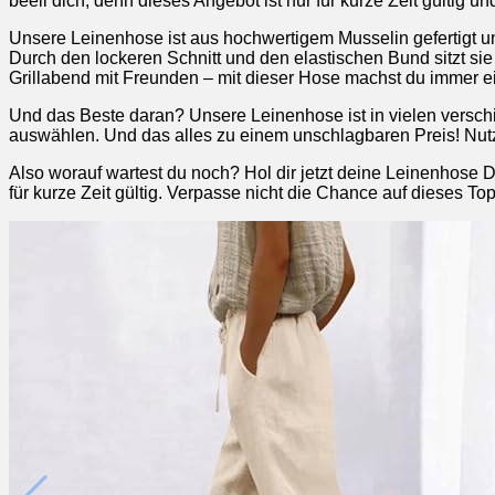
beeil dich, denn dieses Angebot ist nur für kurze Zeit gültig un
Unsere Leinenhose ist aus hochwertigem Musselin gefertigt und
Durch den lockeren Schnitt und den elastischen Bund sitzt s
Grillabend mit Freunden – mit dieser Hose machst du immer ei
Und das Beste daran? Unsere Leinenhose ist in vielen versc
auswählen. Und das alles zu einem unschlagbaren Preis! Nutz
Also worauf wartest du noch? Hol dir jetzt deine Leinenhose 
für kurze Zeit gültig. Verpasse nicht die Chance auf dieses T