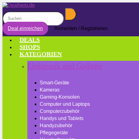
Deal einreichen
Anmelden / Registrieren
DEALS
SHOPS
KATEGORIEN
Elektronik und Gadgets
Smart-Geräte
Kameras
Gaming-Konsolen
Computer und Laptops
Computerzubehör
Handys und Tablets
Handyzubehör
Pflegegeräte