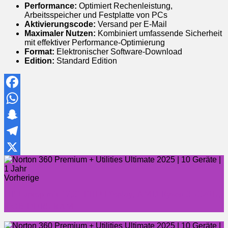
Performance:
Optimiert Rechenleistung,
Arbeitsspeicher und Festplatte von PCs
Aktivierungscode:
Versand per E-Mail
Maximaler Nutzen:
Kombiniert umfassende Sicherheit
mit effektiver Performance-Optimierung
Format:
Elektronischer Software-Download
Edition:
Standard Edition
Facebook
WhatsApp
Snapchat
Telegram
X
Vorherige
HP Laptop mit 17,3" FHD Display, AMD Ryzen 3 7320U,
8 GB DDR5 RAM