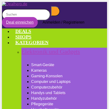
Deal einreichen
Anmelden / Registrieren
DEALS
SHOPS
KATEGORIEN
Elektronik und Gadgets
Smart-Geräte
Kameras
Gaming-Konsolen
Computer und Laptops
Computerzubehör
Handys und Tablets
Handyzubehör
Pflegegeräte