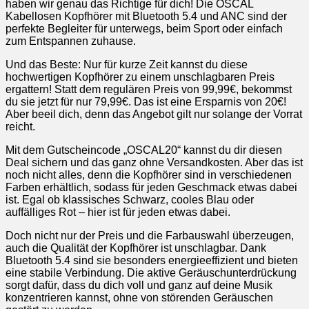
haben wir genau das Richtige für dich! Die OSCAL
Kabellosen Kopfhörer mit Bluetooth 5.4 und ANC sind der
perfekte Begleiter für unterwegs, beim Sport oder einfach
zum Entspannen zuhause.
Und das Beste: Nur für kurze Zeit kannst du diese
hochwertigen Kopfhörer zu einem unschlagbaren Preis
ergattern! Statt dem regulären Preis von 99,99€, bekommst
du sie jetzt für nur 79,99€. Das ist eine Ersparnis von 20€!
Aber beeil dich, denn das Angebot gilt nur solange der Vorrat
reicht.
Mit dem Gutscheincode „OSCAL20“ kannst du dir diesen
Deal sichern und das ganz ohne Versandkosten. Aber das ist
noch nicht alles, denn die Kopfhörer sind in verschiedenen
Farben erhältlich, sodass für jeden Geschmack etwas dabei
ist. Egal ob klassisches Schwarz, cooles Blau oder
auffälliges Rot – hier ist für jeden etwas dabei.
Doch nicht nur der Preis und die Farbauswahl überzeugen,
auch die Qualität der Kopfhörer ist unschlagbar. Dank
Bluetooth 5.4 sind sie besonders energieeffizient und bieten
eine stabile Verbindung. Die aktive Geräuschunterdrückung
sorgt dafür, dass du dich voll und ganz auf deine Musik
konzentrieren kannst, ohne von störenden Geräuschen