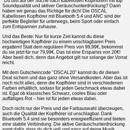
"Du bist auf der Suche nach kabellosen Kopfhörern mit top
Soundqualität und aktiver Geräuschunterdrückung? Dann
haben wir genau das Richtige für dich! Die OSCAL
Kabellosen Kopfhörer mit Bluetooth 5.4 und ANC sind der
perfekte Begleiter für unterwegs, beim Sport oder einfach
zum Entspannen zuhause.
Und das Beste: Nur für kurze Zeit kannst du diese
hochwertigen Kopfhörer zu einem unschlagbaren Preis
ergattern! Statt dem regulären Preis von 99,99€, bekommst
du sie jetzt für nur 79,99€. Das ist eine Ersparnis von 20€!
Aber beeil dich, denn das Angebot gilt nur solange der Vorrat
reicht.
Mit dem Gutscheincode "OSCAL20" kannst du dir diesen
Deal sichern und das ganz ohne Versandkosten. Aber das ist
noch nicht alles, denn die Kopfhörer sind in verschiedenen
Farben erhältlich, sodass für jeden Geschmack etwas dabei
ist. Egal ob klassisches Schwarz, cooles Blau oder
auffälliges Rot – hier ist für jeden etwas dabei.
Doch nicht nur der Preis und die Farbauswahl überzeugen,
auch die Qualität der Kopfhörer ist unschlagbar. Dank
Bluetooth 5.4 sind sie besonders energieeffizient und bieten
eine stabile Verbindung. Die aktive Geräuschunterdrückung
sorgt dafür, dass du dich voll und ganz auf deine Musik