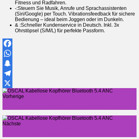
Fitness und Radfahren.
-:Steuern Sie Musik, Anrufe und Sprachassistenten
(Siri/Google) per Touch. Vibrationsfeedback für sichere
Bedienung – ideal beim Joggen oder im Dunkeln.
& :Schneller Kundenservice in Deutsch. Inkl. 3x
Ohrstöpsel (S/M/L) für perfekte Passform.
Facebook
WhatsApp
Snapchat
Telegram
X
Vorherige
Zeagoo Sommerkleid Damen V-Ausschnitt A-Linie
Nächste
NZDFH Personalisierte Mikrofaser-Strandtücher mit Foto