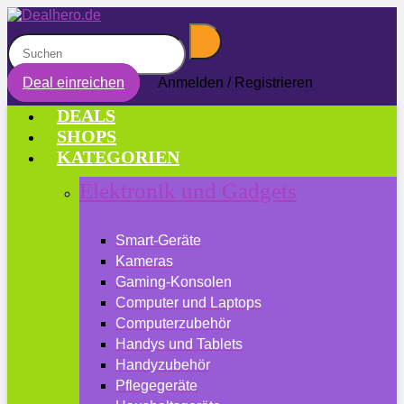
Deal einreichen
Anmelden / Registrieren
DEALS
SHOPS
KATEGORIEN
Elektronik und Gadgets
Smart-Geräte
Kameras
Gaming-Konsolen
Computer und Laptops
Computerzubehör
Handys und Tablets
Handyzubehör
Pflegegeräte