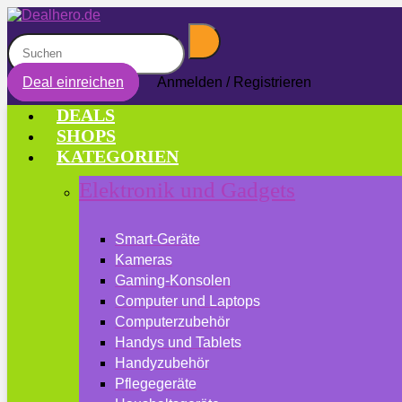
Deal einreichen
Anmelden / Registrieren
DEALS
SHOPS
KATEGORIEN
Elektronik und Gadgets
Smart-Geräte
Kameras
Gaming-Konsolen
Computer und Laptops
Computerzubehör
Handys und Tablets
Handyzubehör
Pflegegeräte