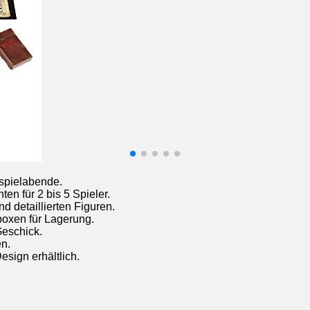
nspielabende.
en für 2 bis 5 Spieler.
d detaillierten Figuren.
boxen für Lagerung.
Geschick.
en.
esign erhältlich.