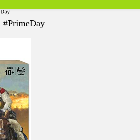
meDay
iel #PrimeDay