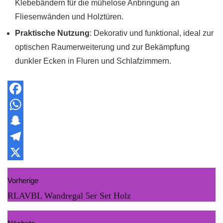
Klebebändern für die mühelose Anbringung an
Fliesenwänden und Holztüren.
Praktische Nutzung
: Dekorativ und funktional, ideal zur
optischen Raumerweiterung und zur Bekämpfung
dunkler Ecken in Fluren und Schlafzimmern.
F
a
W
c
h
S
e
a
n
T
b
t
a
e
X
Vorherige
o
s
p
l
RLAVBL Wandregal 5er Set Holz
o
A
c
e
k
p
h
g