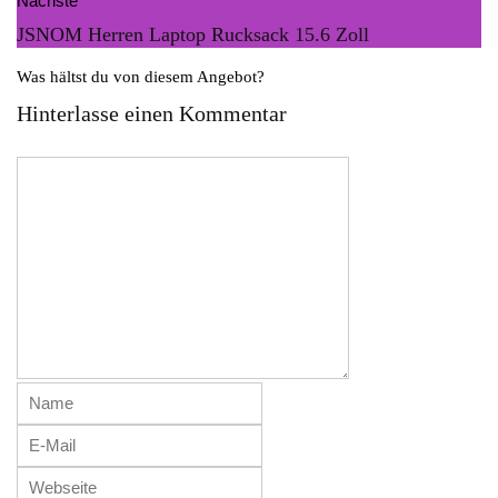
Nächste
p
a
r
JSNOM Herren Laptop Rucksack 15.6 Zoll
t
a
Was hältst du von diesem Angebot?
m
Hinterlasse einen Kommentar