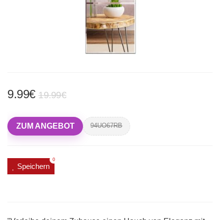
9.99€
19.99€
ZUM ANGEBOT
94UO67RB
0
Speichern