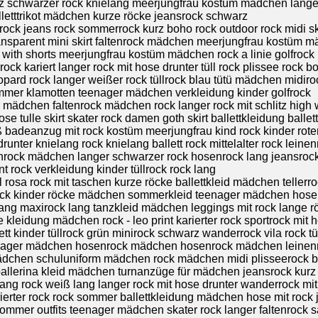
 schwarzer rock knielang meerjungfrau kostüm mädchen langer 
alletttrikot mädchen kurze röcke jeansrock schwarz
ock jeans rock sommerrock kurz boho rock outdoor rock midi sk
sparent mini skirt faltenrock mädchen meerjungfrau kostüm mäd
 with shorts meerjungfrau kostüm mädchen rock a linie golfrock
ock kariert langer rock mit hose drunter tüll rock plissee rock 
pard rock langer weißer rock tüllrock blau tütü mädchen midirock
sommer klamotten teenager mädchen verkleidung kinder golfrock
mädchen faltenrock mädchen rock langer rock mit schlitz high 
se tulle skirt skater rock damen goth skirt ballettkleidung balle
adeanzug mit rock kostüm meerjungfrau kind rock kinder roter
drunter knielang rock knielang ballett rock mittelalter rock leine
chtenrock mädchen langer schwarzer rock hosenrock lang jeansro
t rock verkleidung kinder tüllrock rock lang
üll rosa rock mit taschen kurze röcke ballettkleid mädchen teller
lrock kinder röcke mädchen sommerkleid teenager mädchen hose
lang maxirock lang tanzkleid mädchen leggings mit rock lange r
 kleidung mädchen rock - leo print karierter rock sportrock mit
tt kinder tüllrock grün minirock schwarz wanderrock vila rock tü
nager mädchen hosenrock mädchen hosenrock mädchen leinenro
t mädchen schuluniform mädchen rock mädchen midi plisseerock b
llerina kleid mädchen turnanzüge für mädchen jeansrock kurz 
rock weiß lang langer rock mit hose drunter wanderrock mit 
rierter rock rock sommer ballettkleidung mädchen hose mit rock 
ommer outfits teenager mädchen skater rock langer faltenrock s