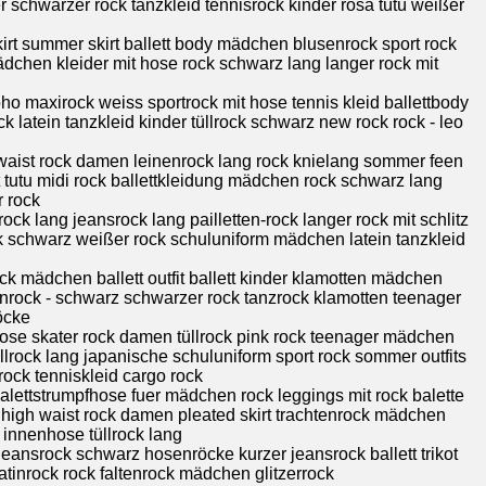
schwarzer rock tanzkleid tennisrock kinder rosa tütü weißer
irt summer skirt ballett body mädchen blusenrock sport rock
chen kleider mit hose rock schwarz lang langer rock mit
boho maxirock weiss sportrock mit hose tennis kleid ballettbody
 latein tanzkleid kinder tüllrock schwarz new rock rock - leo
waist rock damen leinenrock lang rock knielang sommer feen
tt tutu midi rock ballettkleidung mädchen rock schwarz lang
 rock
nrock lang jeansrock lang pailletten-rock langer rock mit schlitz
ck schwarz weißer rock schuluniform mädchen latein tanzkleid
rock mädchen ballett outfit ballett kinder klamotten mädchen
nrock - schwarz schwarzer rock tanzrock klamotten teenager
öcke
 hose skater rock damen tüllrock pink rock teenager mädchen
llrock lang japanische schuluniform sport rock sommer outfits
ck tenniskleid cargo rock
alettstrumpfhose fuer mädchen rock leggings mit rock balette
high waist rock damen pleated skirt trachtenrock mädchen
innenhose tüllrock lang
jeansrock schwarz hosenröcke kurzer jeansrock ballett trikot
atinrock rock faltenrock mädchen glitzerrock