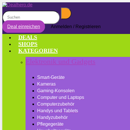
Deal einreichen
Anmelden / Registrieren
DEALS
SHOPS
KATEGORIEN
Elektronik und Gadgets
Smart-Geräte
Kameras
Gaming-Konsolen
Computer und Laptops
Computerzubehör
Handys und Tablets
Handyzubehör
Pflegegeräte