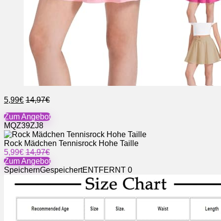
5,99€
14,97€
Zum Angebot
MQZ39ZJ8
Rock Mädchen Tennisrock Hohe Taille
5,99€
14,97€
Zum Angebot
Speichern
Gespeichert
ENTFERNT
0