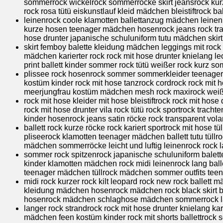
sommerrock wickelrock sommerröcke skirt jeansrock kurz
rock rosa tütü eiskunstlauf kleid mädchen bleistiftrock b
leinenrock coole klamotten ballettanzug mädchen leinenr
kurze hosen teenager mädchen hosenrock jeans rock tran
hose drunter japanische schuluniform tutu mädchen skirt
skirt femboy balette kleidung mädchen leggings mit rock r
mädchen karierter rock rock mit hose drunter knielang leo
print ballett kinder sommer rock tütü weißer rock kurz 
plissee rock hosenrock sommer sommerkleider teenager 
kostüm kinder rock mit hose tanzrock cordrock rock mit ho
meerjungfrau kostüm mädchen mesh rock maxirock weiß b
rock mit hose kleider mit hose bleistiftrock rock mit hose 
rock mit hose drunter vila rock tütü rock sportrock tra
kinder hosenrock jeans satin röcke rock transparent volan
ballett rock kurze röcke rock kariert sportrock mit hose t
pliseerock klamotten teenager mädchen ballett tutu tül
mädchen sommerröcke leicht und luftig leinenrock rock 
sommer rock spitzenrock japanische schuluniform balette
kinder klamotten mädchen rock midi leinenrock lang balle
teenager mädchen tüllrock mädchen sommer outfits tee
midi rock kurzer rock kilt leopard rock new rock ballet
kleidung mädchen hosenrock mädchen rock black skirt ba
hosenrock mädchen schlaghose mädchen sommerrock lang 
langer rock strandrock rock mit hose drunter knielang ka
mädchen feen kostüm kinder rock mit shorts ballettrock s