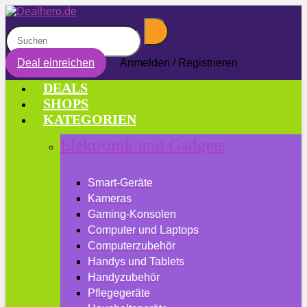
Deal einreichen
Anmelden / Registrieren
DEALS
SHOPS
KATEGORIEN
Elektronik und Gadgets
Smart-Geräte
Kameras
Gaming-Konsolen
Computer und Laptops
Computerzubehör
Handys und Tablets
Handyzubehör
Pflegegeräte