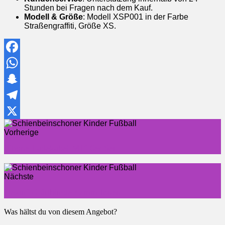
Stunden bei Fragen nach dem Kauf.
Modell & Größe
: Modell XSP001 in der Farbe
Straßengraffiti, Größe XS.
Facebook
WhatsApp
Snapchat
Telegram
X
Vorherige
iPhone Ladekabel MFi 6er Set
Nächste
Dekuri Glättbürste 42mm Ionen
Was hältst du von diesem Angebot?