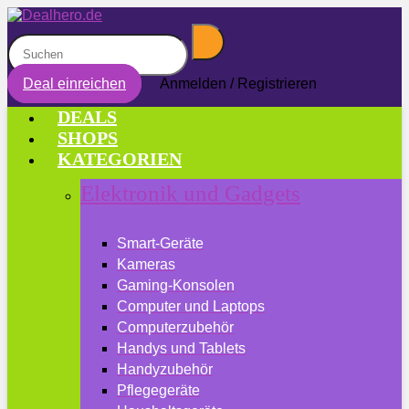
Deal einreichen
Anmelden / Registrieren
DEALS
SHOPS
KATEGORIEN
Elektronik und Gadgets
Smart-Geräte
Kameras
Gaming-Konsolen
Computer und Laptops
Computerzubehör
Handys und Tablets
Handyzubehör
Pflegegeräte