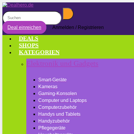
Deal einreichen
Anmelden / Registrieren
DEALS
SHOPS
KATEGORIEN
Elektronik und Gadgets
Smart-Geräte
Kameras
Gaming-Konsolen
Computer und Laptops
Computerzubehör
Handys und Tablets
Handyzubehör
Pflegegeräte