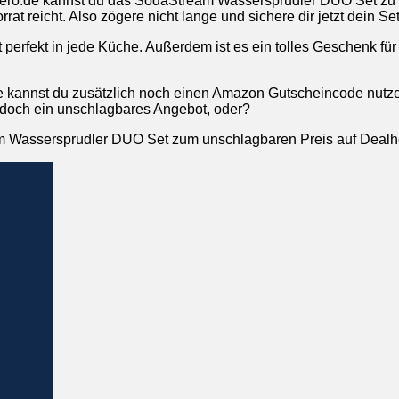
ero.de kannst du das SodaStream Wassersprudler DUO Set zu ei
orrat reicht. Also zögere nicht lange und sichere dir jetzt dein
t perfekt in jede Küche. Außerdem ist es ein tolles Geschenk fü
de kannst du zusätzlich noch einen Amazon Gutscheincode nut
 doch ein unschlagbares Angebot, oder?
am Wassersprudler DUO Set zum unschlagbaren Preis auf Dealhe