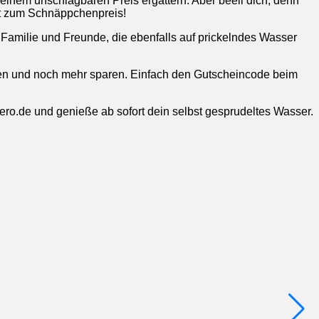
nem unschlagbaren Preis ergattern. Aber beeil dich, denn
 Set zum Schnäppchenpreis!
r Familie und Freunde, die ebenfalls auf prickelndes Wasser
zen und noch mehr sparen. Einfach den Gutscheincode beim
ro.de und genieße ab sofort dein selbst gesprudeltes Wasser.