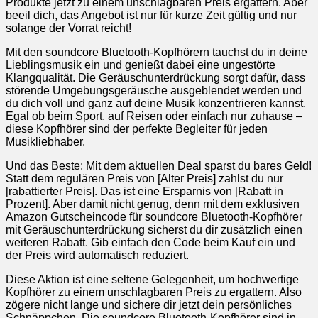
Produkte jetzt zu einem unschlagbaren Preis ergattern. Aber
beeil dich, das Angebot ist nur für kurze Zeit gültig und nur
solange der Vorrat reicht!
Mit den soundcore Bluetooth-Kopfhörern tauchst du in deine
Lieblingsmusik ein und genießt dabei eine ungestörte
Klangqualität. Die Geräuschunterdrückung sorgt dafür, dass
störende Umgebungsgeräusche ausgeblendet werden und
du dich voll und ganz auf deine Musik konzentrieren kannst.
Egal ob beim Sport, auf Reisen oder einfach nur zuhause –
diese Kopfhörer sind der perfekte Begleiter für jeden
Musikliebhaber.
Und das Beste: Mit dem aktuellen Deal sparst du bares Geld!
Statt dem regulären Preis von [Alter Preis] zahlst du nur
[rabattierter Preis]. Das ist eine Ersparnis von [Rabatt in
Prozent]. Aber damit nicht genug, denn mit dem exklusiven
Amazon Gutscheincode für soundcore Bluetooth-Kopfhörer
mit Geräuschunterdrückung sicherst du dir zusätzlich einen
weiteren Rabatt. Gib einfach den Code beim Kauf ein und
der Preis wird automatisch reduziert.
Diese Aktion ist eine seltene Gelegenheit, um hochwertige
Kopfhörer zu einem unschlagbaren Preis zu ergattern. Also
zögere nicht lange und sichere dir jetzt dein persönliches
Schnäppchen. Die soundcore Bluetooth-Kopfhörer sind in