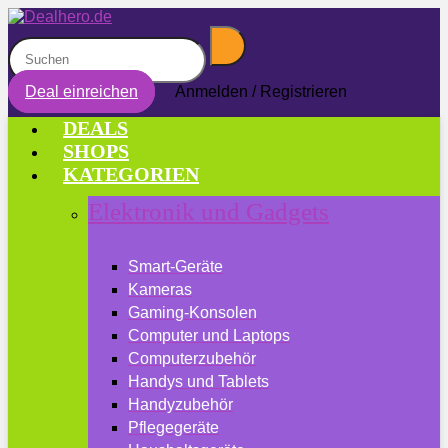
Deal einreichen
Anmelden / Registrieren
DEALS
SHOPS
KATEGORIEN
Elektronik und Gadgets
Smart-Geräte
Kameras
Gaming-Konsolen
Computer und Laptops
Computerzubehör
Handys und Tablets
Handyzubehör
Pflegegeräte