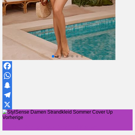
Facebook
WhatsApp
Snapchat
Telegram
X
Vorherige
Herren T-Shirt 3er Pack Oversized Kurzarm