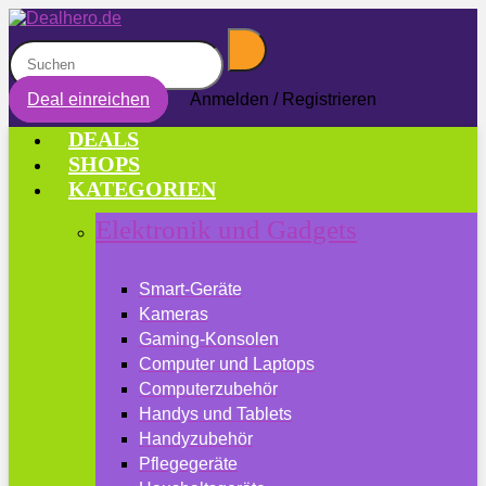
Deal einreichen
Anmelden / Registrieren
DEALS
SHOPS
KATEGORIEN
Elektronik und Gadgets
Smart-Geräte
Kameras
Gaming-Konsolen
Computer und Laptops
Computerzubehör
Handys und Tablets
Handyzubehör
Pflegegeräte