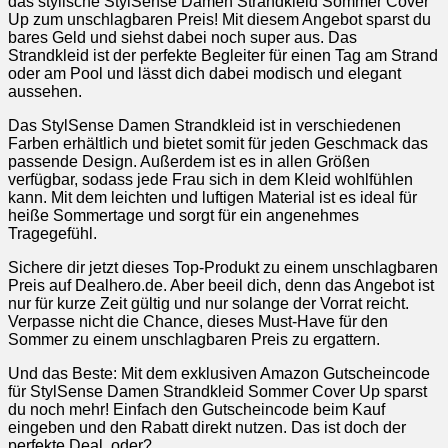
das stylische StylSense Damen Strandkleid Sommer Cover
Up zum unschlagbaren Preis! Mit diesem Angebot sparst du
bares Geld und siehst dabei noch super aus. Das
Strandkleid ist der perfekte Begleiter für einen Tag am Strand
oder am Pool und lässt dich dabei modisch und elegant
aussehen.
Das StylSense Damen Strandkleid ist in verschiedenen
Farben erhältlich und bietet somit für jeden Geschmack das
passende Design. Außerdem ist es in allen Größen
verfügbar, sodass jede Frau sich in dem Kleid wohlfühlen
kann. Mit dem leichten und luftigen Material ist es ideal für
heiße Sommertage und sorgt für ein angenehmes
Tragegefühl.
Sichere dir jetzt dieses Top-Produkt zu einem unschlagbaren
Preis auf Dealhero.de. Aber beeil dich, denn das Angebot ist
nur für kurze Zeit gültig und nur solange der Vorrat reicht.
Verpasse nicht die Chance, dieses Must-Have für den
Sommer zu einem unschlagbaren Preis zu ergattern.
Und das Beste: Mit dem exklusiven Amazon Gutscheincode
für StylSense Damen Strandkleid Sommer Cover Up sparst
du noch mehr! Einfach den Gutscheincode beim Kauf
eingeben und den Rabatt direkt nutzen. Das ist doch der
perfekte Deal, oder?