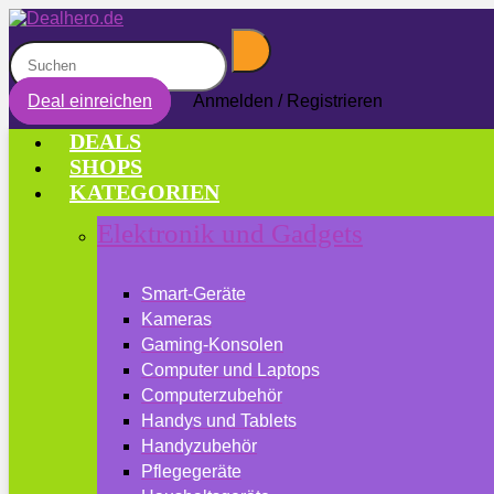
Deal einreichen
Anmelden / Registrieren
DEALS
SHOPS
KATEGORIEN
Elektronik und Gadgets
Smart-Geräte
Kameras
Gaming-Konsolen
Computer und Laptops
Computerzubehör
Handys und Tablets
Handyzubehör
Pflegegeräte