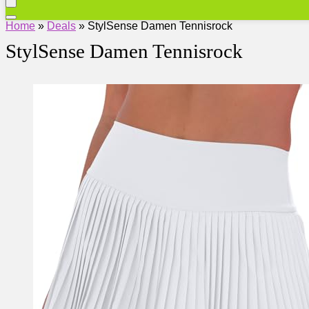
Home
»
Deals
»
StylSense Damen Tennisrock
StylSense Damen Tennisrock