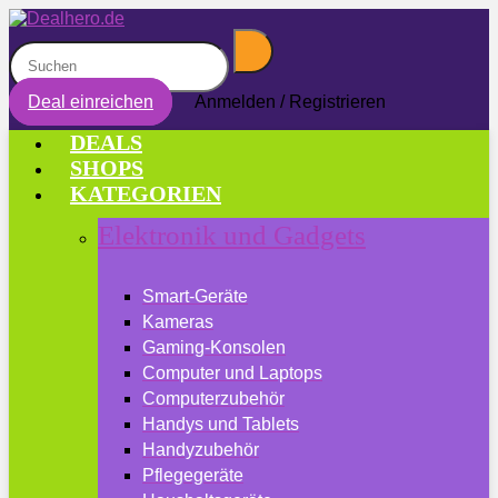
Deal einreichen
Anmelden / Registrieren
DEALS
SHOPS
KATEGORIEN
Elektronik und Gadgets
Smart-Geräte
Kameras
Gaming-Konsolen
Computer und Laptops
Computerzubehör
Handys und Tablets
Handyzubehör
Pflegegeräte