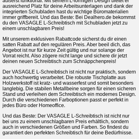
äußerst funktional. Mit seinem L-förmigen Design bietet er
ausreichend Platz für deine Arbeitsunterlagen und dank der
integrierten Schubladen hast du wichtige Büromaterialien
immer griffbereit. Und das Beste: Bei Dealhero.de bekommst
du den VASAGLE L-Schreibtisch mit Schubladen jetzt zu
einem unschlagbaren Preis!
Mit unserem exklusiven Rabattcode sicherst du dir einen
satten Rabatt auf den regulären Preis. Aber beeil dich, das
Angebot ist nur für kurze Zeit gültig und nur solange der
Vorrat reicht. Also zögere nicht lange und sichere dir jetzt
deinen neuen Schreibtisch zum Schnäppchenpreis!
Der VASAGLE L-Schreibtisch ist nicht nur praktisch, sondern
auch hochwertig verarbeitet. Die robuste Tischplatte aus
Holzwerkstoff ist kratz- und wasserfest und somit besonders
langlebig. Die stabilen Metallbeine sorgen für einen sicheren
Stand und verleihen dem Schreibtisch ein modernes Design.
Durch die verschiedenen Farboptionen passt er perfekt in
jedes Büro oder Homeoffice.
Und das Beste: Der VASAGLE L-Schreibtisch ist nicht nur
bei uns zu einem unschlagbaren Preis erhältlich, sondern
auch in verschiedenen Größen und Farben. So findest du
garantiert den perfekten Schreibtisch für deine Bedürfnisse.