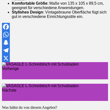
Komfortable Größe
: Maße von 135 x 105 x 89,5 cm,
geeignet für verschiedene Anwendungen.
Stylishes Design
: Vintagebraune Oberfläche fügt sich
gut in verschiedene Einrichtungsstile ein.
Facebook
WhatsApp
Snapchat
Telegram
X
Vorherige
SONGMICS Boho Teppich 120x170 cm
Nächste
Herren Jogginghose Lang 2er Pack Regular Fit
Was hältst du von diesem Angebot?