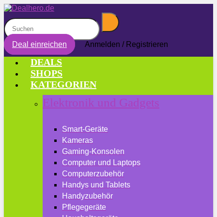
Deal einreichen
Anmelden / Registrieren
DEALS
SHOPS
KATEGORIEN
Elektronik und Gadgets
Smart-Geräte
Kameras
Gaming-Konsolen
Computer und Laptops
Computerzubehör
Handys und Tablets
Handyzubehör
Pflegegeräte