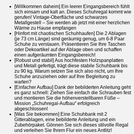
[Willkommen daheim] Ein leerer Eingangsbereich fühlt
sich einsam und kalt an. Dieses Schuhregal kommt wie
gerufen! Vintage-Oberfläche und schwarzes
Metallgestell – Sie werden ab jetzt mit einer herzlichen
Wärme zu Hause empfangen
[Hinfort mit chaotischen Schuhhaufen] Die 2 Ablagen
(je 73 cm Länge) sind geräumig genug, um 6-8 Paar
Schuhe zu verstauen. Präsentieren Sie Ihre Taschen
oder Dekoartikel auf der Ablage oben und schaffen
einen aufgeräumten Eingangsbereich!
[Robust und stabil] Aus hochfesten Holzspanplatten
und Metall gefertigt, trägt diese stabile Schuhbank bis
zu 90 kg. Warum setzen Sie sich also nicht, um Ihre
Schuhe anzuziehen oder auf Ihre Begleitung zu
warten?
[Einfacher Aufbau] Dank der bebilderten Anleitung geht
es ganz schnell: Ziehen Sie einfach die Schrauben fest
und montieren Sie die höhenverstellbaren Füße –
Mission „Schuhregal-Aufbau“ erfolgreich
abgeschlossen!
[Was Sie bekommen] Eine Schuhbank mit 2
Gitterablagen, eine bebilderte Anleitung und ein
Zubehörpaket. Gönnen Sie sich dieses stilvolle Regal
und verleihen Sie Ihrem Flur ein neues Antlitz!