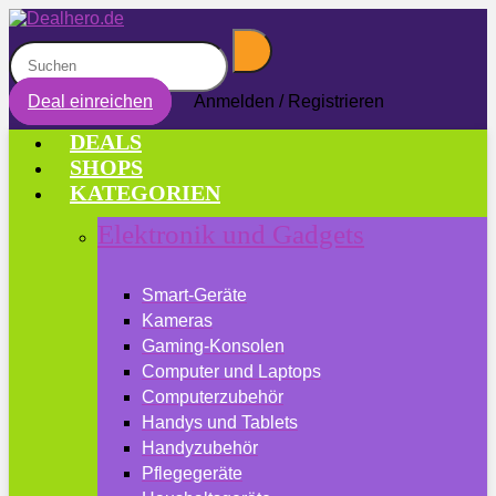
Deal einreichen
Anmelden / Registrieren
DEALS
SHOPS
KATEGORIEN
Elektronik und Gadgets
Smart-Geräte
Kameras
Gaming-Konsolen
Computer und Laptops
Computerzubehör
Handys und Tablets
Handyzubehör
Pflegegeräte