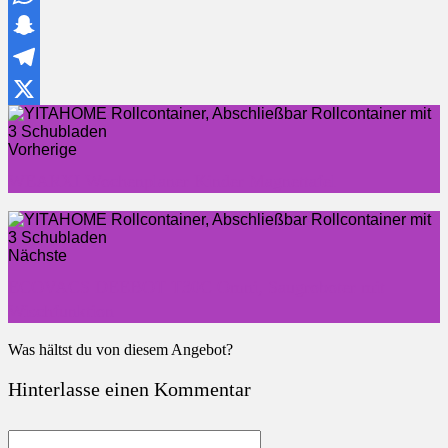
WhatsApp
Snapchat
Telegram
X
Vorherige
WEARXI Wochenplaner Kinder Magnettafel
Nächste
ECOVACS DEEBOT T30C Omni, Saugroboter mit
Wischfunktion
Was hältst du von diesem Angebot?
Hinterlasse einen Kommentar