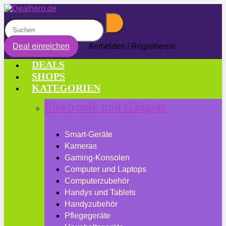
Deal einreichen
Anmelden / Registrieren
DEALS
SHOPS
KATEGORIEN
Elektronik und Gadgets
Smart-Geräte
Kameras
Gaming-Konsolen
Computer und Laptops
Computerzubehör
Handys und Tablets
Handyzubehör
Pflegegeräte